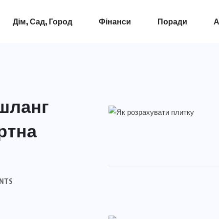
Дім, Сад, Город
Фінанси
Поради
А
 шланг
ртна
NTS