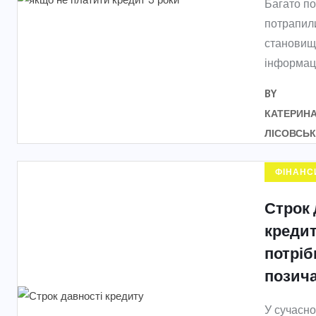
Багато по
потрапили
становищ
інформац
BY
КАТЕРИН
ЛІСОВСЬ
ФІНАНС
Строк 
кредит
потріб
позич
У сучасно