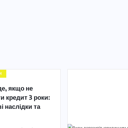
И
е, якщо не
и кредит 3 роки:
і наслідки та