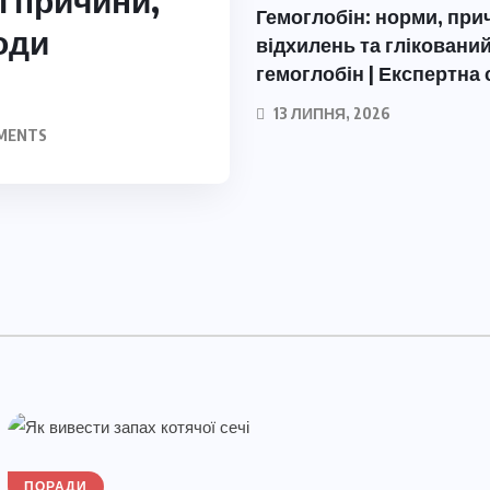
і причини,
Гемоглобін: норми, при
оди
відхилень та гліковани
гемоглобін | Експертна 
13 ЛИПНЯ, 2026
MENTS
ПОРАДИ