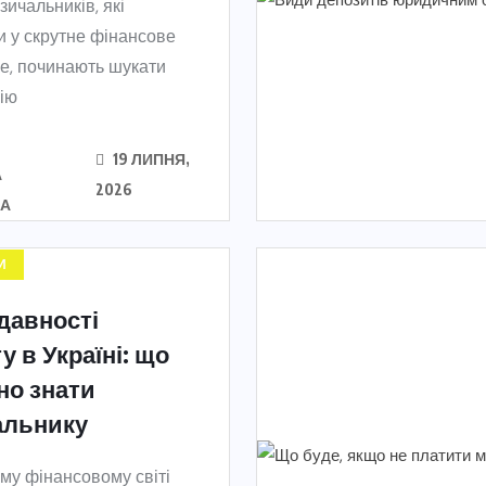
зичальників, які
 у скрутне фінансове
е, починають шукати
ію
19 ЛИПНЯ,
А
2026
КА
И
давності
у в Україні: що
но знати
альнику
му фінансовому світі